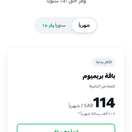
وفّر حتى ٤٠٪ سنوياً.
شهرياً
سنوياً
وفّر ٤٠٪
الأكثر بداية
باقة بريميوم
للمتاجر النامية
114
SAR / شهرياً
+ ١٠٠ ألف رسالة شهرياً *
ابدأ مع سلة