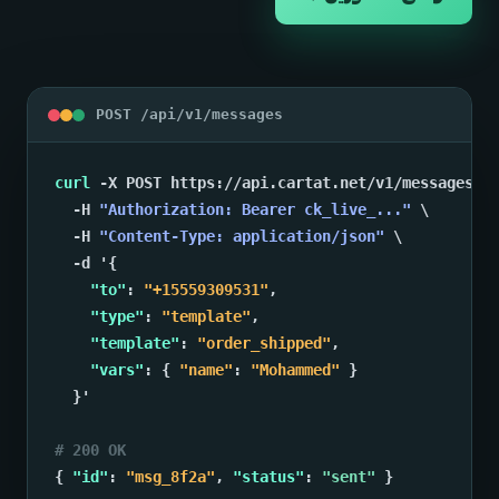
POST /api/v1/messages
curl
 -X POST https://api.cartat.net/v1/messages \
  -H 
"Authorization: Bearer ck_live_..."
 \
  -H 
"Content-Type: application/json"
 \
  -d '
{
"to"
: 
"+15559309531"
,
"type"
: 
"template"
,
"template"
: 
"order_shipped"
,
"vars"
: 
{
"name"
: 
"Mohammed"
}
}
'
# 200 OK
{
"id"
: 
"msg_8f2a"
, 
"status"
: 
"sent"
}