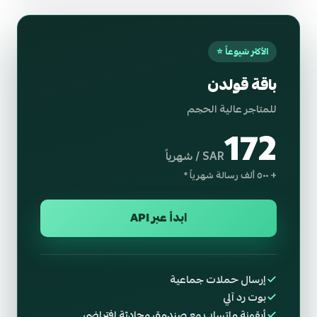
الأكثر شيوعاً ⭐
باقة قولدن
للمتاجر عالية الحجم
172
SAR / شهرياً
+ ٥٠٠ ألف رسالة شهرياً *
ابدأ عبر API
إرسال حملات جماعية
بوت رد آلي
أيقونة واتساب مع صندوق محادثة افتراضي