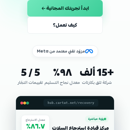
ابدأ تجربتك المجانية
كيف تعمل؟
مزوّد تقني معتمد من Meta
+15 ألف
٩٨٪
5 / 5
شركة تثق بكارتات
معدل نجاح التسليم
تقييمات التجّار
hub.cartat.net/recovery
رؤية مباشرة
معدل الاسترجاع
٨٦.٧٪
مركز قيادة استرجاع السلات