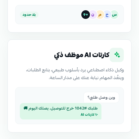
س
خ
م
ن
+9
بلا حدود
كارتات AI موظف ذكي
وكيل ذكاء اصطناعي يرد بأسلوب طبيعي، يتابع الطلبات،
وينفّذ المهام نيابة عنك على مدار الساعة.
وين وصل طلبي؟
طلبك #1042 خرج للتوصيل، يصلك اليوم 🚚
✨ كارتات AI